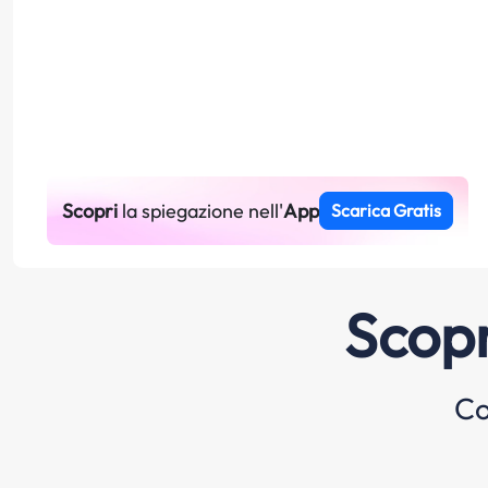
Scopri
la spiegazione nell'
App
Scarica Gratis
Scopr
Co