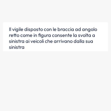
Il vigile disposto con le braccia ad angolo
retto come in figura consente la svolta a
sinistra ai veicoli che arrivano dalla sua
sinistra
Scopri la risposta
Il vigile disposto con le braccia ad angolo
retto come in figura ferma i veicoli che
arrivano dalla sua destra
Scopri la risposta