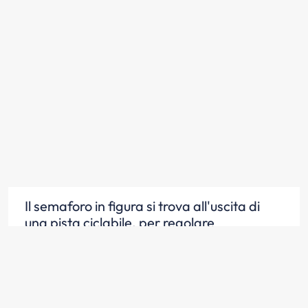
Il semaforo in figura si trova all'uscita di
una pista ciclabile, per regolare
l'attraversamento della strada
Scopri la risposta