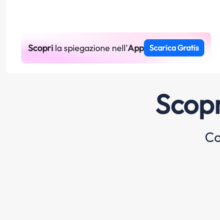
Scopri
la spiegazione nell'
App
Scarica Gratis
Scopr
Co