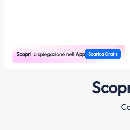
Scopri
la spiegazione nell'
App
Scarica Gratis
Scopr
Co