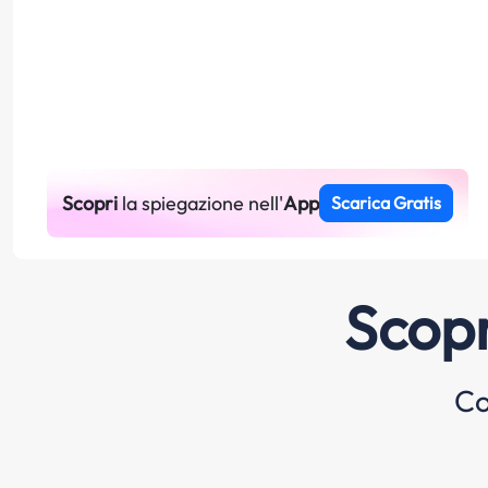
Scopri
la spiegazione nell'
App
Scarica Gratis
Scopr
Co