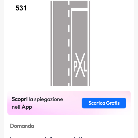
Scopri
la spiegazione
Scarica Gratis
nell'
App
Domanda