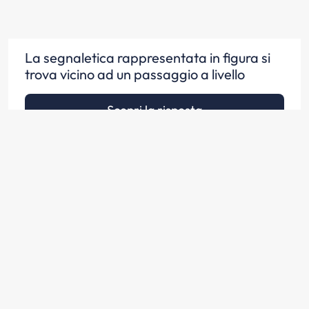
La segnaletica rappresentata in figura si
trova vicino ad un passaggio a livello
Scopri la risposta
La segnaletica rappresentata in figura
serve ad avvertire i conducenti che si è
vicini ad un passaggio a livello senza
barriere
Scopri la risposta