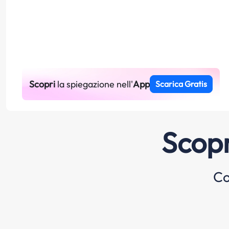
Scopri
la spiegazione nell'
App
Scarica Gratis
Scopr
Co