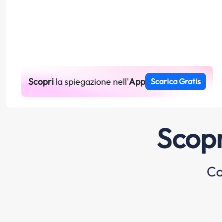
Scopri
la spiegazione nell'
App
Scarica Gratis
Scopr
Co