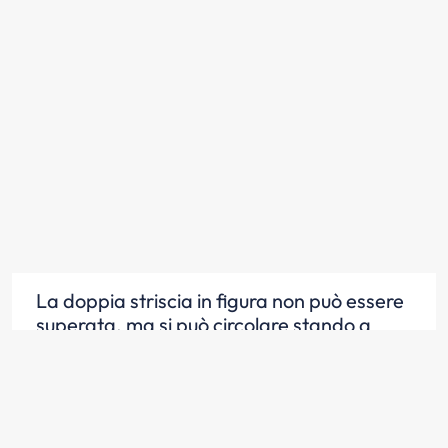
La doppia striscia in figura non può essere
superata, ma si può circolare stando a
cavallo di essa (509)
Scopri la risposta