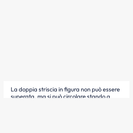
La doppia striscia in figura non può essere
superata, ma si può circolare stando a
cavallo di essa (509)
Scopri la risposta