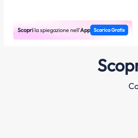
Scopri
la spiegazione nell'
App
Scarica Gratis
Scopr
Co