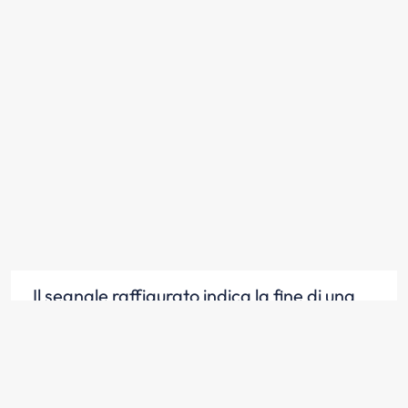
Il segnale raffigurato indica la fine di una
prescrizione
Scopri la risposta