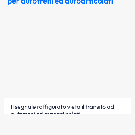
per autotreni ed autoarticolati
Il segnale raffigurato vieta il transito ad
autotreni ed autoarticolati
Scopri la risposta