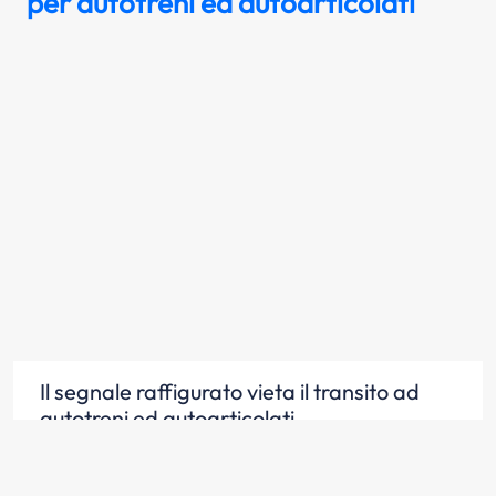
per autotreni ed autoarticolati
Il segnale raffigurato vieta il transito ad
autotreni ed autoarticolati
Scopri la risposta