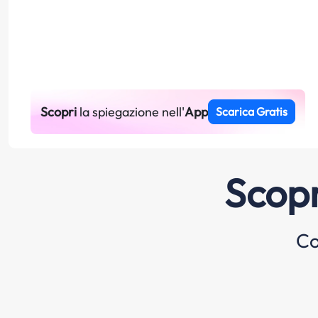
Scopri
la spiegazione nell'
App
Scarica Gratis
Scopr
Co