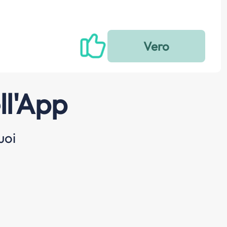
ll'App
uoi