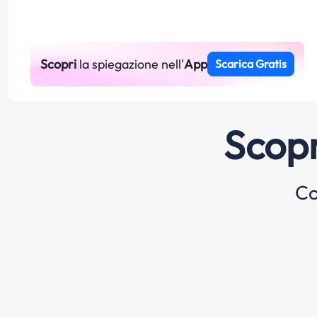
Scopri
la spiegazione nell'
App
Scarica Gratis
Scopr
Co