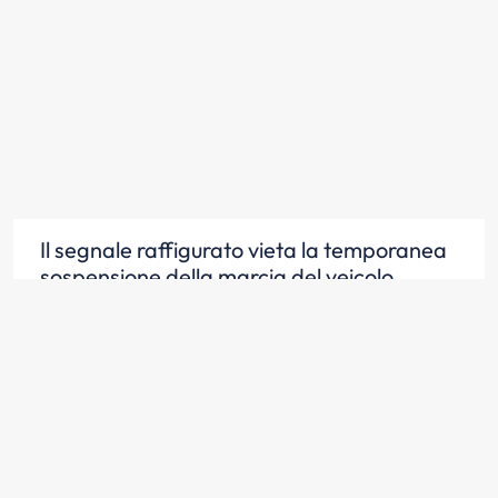
Il segnale raffigurato vieta la temporanea
sospensione della marcia del veicolo
Scopri la risposta
Il segnale raffigurato vieta la fermata
volontaria di tutti i veicoli