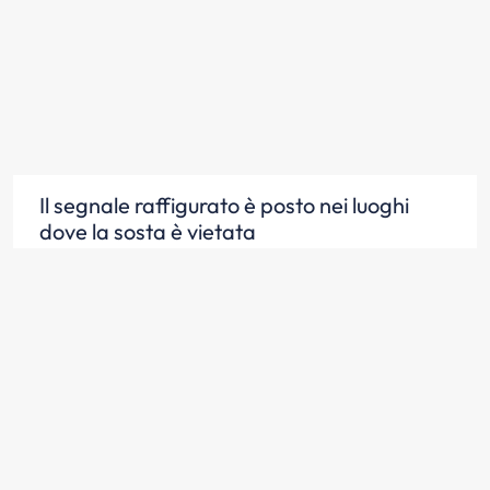
Il segnale raffigurato è posto nei luoghi
dove la sosta è vietata
Scopri la risposta
Il segnale raffigurato vieta la sosta sulle
strade urbane dalle ore 8.00 alle ore
20.00, salvo diversa indicazione