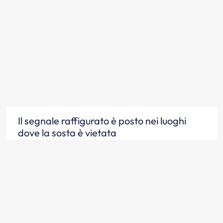
Il segnale raffigurato è posto nei luoghi
dove la sosta è vietata
Scopri la risposta
Il segnale raffigurato vieta la sosta sulle
strade urbane dalle ore 8.00 alle ore