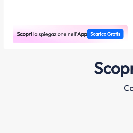
Scopri
la spiegazione nell'
App
Scarica Gratis
Scopr
Co