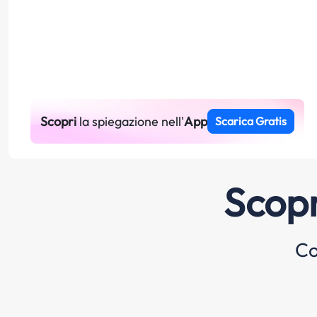
Scopri
la spiegazione nell'
App
Scarica Gratis
Scopr
Co