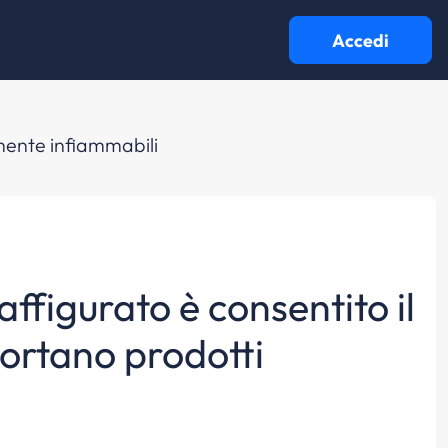
Accedi
lmente infiammabili
ffigurato è consentito il
portano prodotti