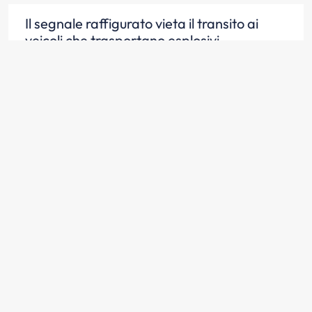
Il segnale raffigurato vieta il transito ai
veicoli che trasportano esplosivi
Scopri la risposta
Il carburante contenuto nel serbatoio del
veicolo non si considera trasporto di
materiale infiammabile vietato dal
segnale in figura
Scopri la risposta
In presenza del segnale raffigurato è