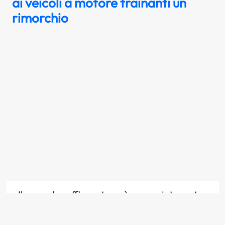
ai veicoli a motore trainanti un
rimorchio
Il segnale raffigurato può essere integrato
con pannello che consente il traino di
rimorchi di massa non superiore a quella