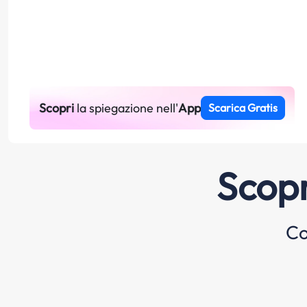
Scopri
la spiegazione nell'
App
Scarica Gratis
Scopr
Co