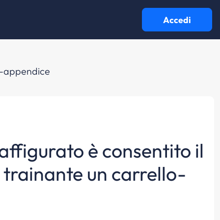
Accedi
llo-appendice
ffigurato è consentito il
 trainante un carrello-