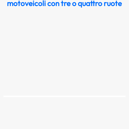
motoveicoli con tre o quattro ruote
Il segnale raffigurato vieta il transito a tutti
gli autoveicoli
Scopri la risposta