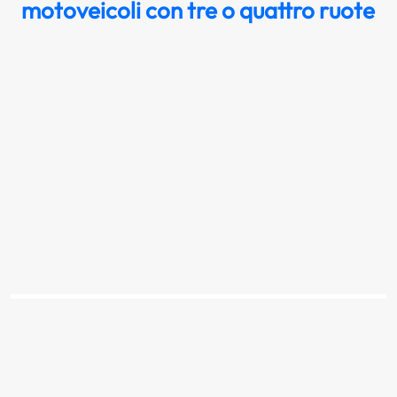
motoveicoli con tre o quattro ruote
Il segnale raffigurato vieta il transito a tutti
gli autoveicoli
Scopri la risposta