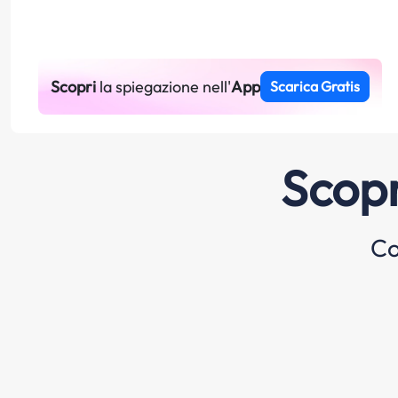
Scopri
la spiegazione nell'
App
Scarica Gratis
Scopr
Co