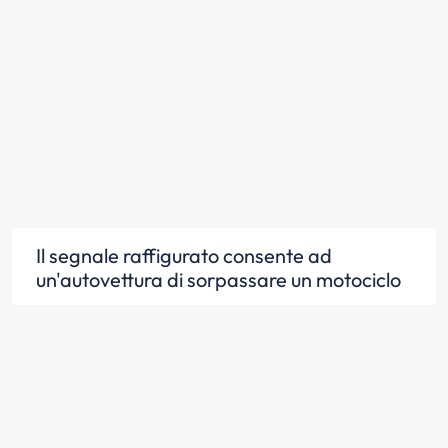
Il segnale raffigurato consente ad
un'autovettura di sorpassare un motociclo
Scopri la risposta
Il segnale raffigurato si può trovare sia