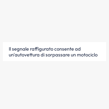
Il segnale raffigurato consente ad
un'autovettura di sorpassare un motociclo
Scopri la risposta
Il segnale raffigurato si può trovare sia
sulle strade urbane che su quelle
extraurbane