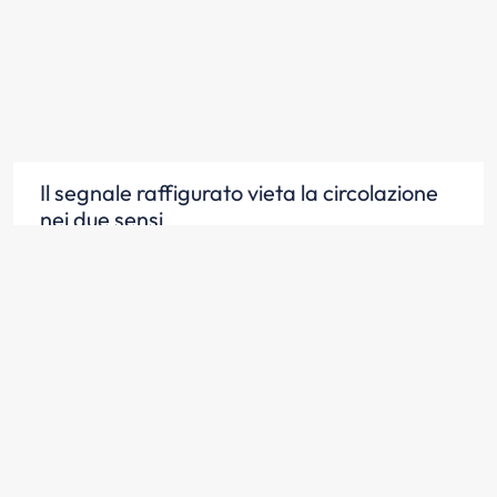
Il segnale raffigurato vieta la circolazione
nei due sensi
Scopri la risposta
Il segnale raffigurato vieta il transito a tutti
i veicoli
Scopri la risposta