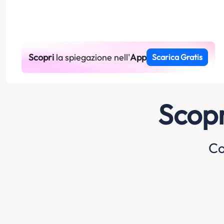
Scopri
la spiegazione nell'
App
Scarica Gratis
Scopr
Co