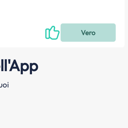
ll'App
uoi