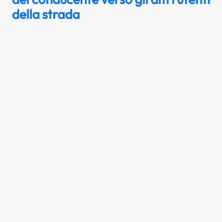
della strada
Il conducente di un veicolo, oltre a
rispettare le norme specifiche della
circolazione, deve tenere un rapporto
corretto e tollerante verso gli altri utenti