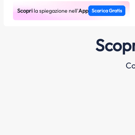
Scopri
la spiegazione nell'
App
Scarica Gratis
Scopr
Co