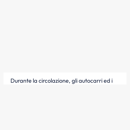
Durante la circolazione, gli autocarri ed i
rimorchi con massa massima a pieno
carico superiore a 3,5 t devono essere
segnalati con strisce posteriori e laterali
retroriflettenti
Scopri la risposta