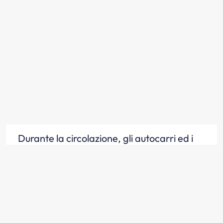
Durante la circolazione, gli autocarri ed i
rimorchi con massa massima a pieno
carico superiore a 3,5 t devono essere
segnalati con strisce posteriori e laterali
retroriflettenti
Scopri la risposta