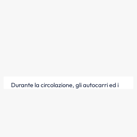
Durante la circolazione, gli autocarri ed i
rimorchi con massa massima a pieno
carico superiore a 3,5 t devono essere
segnalati con strisce posteriori e laterali
retroriflettenti
Scopri la risposta