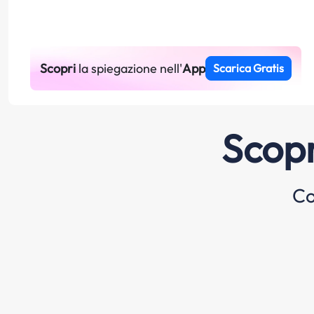
Scopri
la spiegazione nell'
App
Scarica Gratis
Scopr
Co