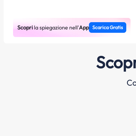
Scopri
la spiegazione nell'
App
Scarica Gratis
Scopr
Co