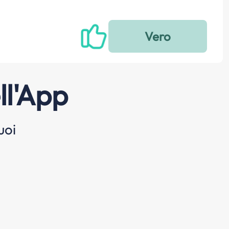
ll'App
uoi