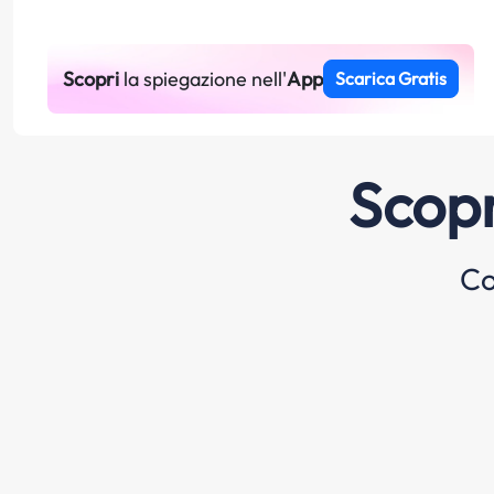
Scopri
la spiegazione nell'
App
Scarica Gratis
Scopr
Co