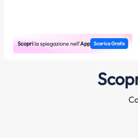
Scopri
la spiegazione nell'
App
Scarica Gratis
Scopr
Co