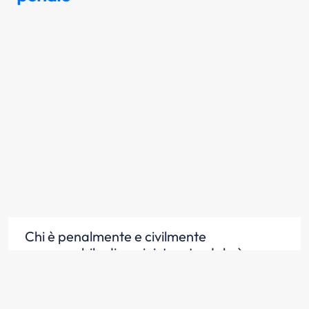
Chi è penalmente e civilmente
responsabile di un sinistro stradale è
soggetto alle pene previste dal Codice
Penale