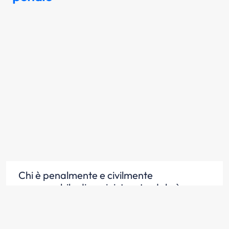
Chi è penalmente e civilmente
responsabile di un sinistro stradale è
soggetto alle pene previste dal Codice
Penale