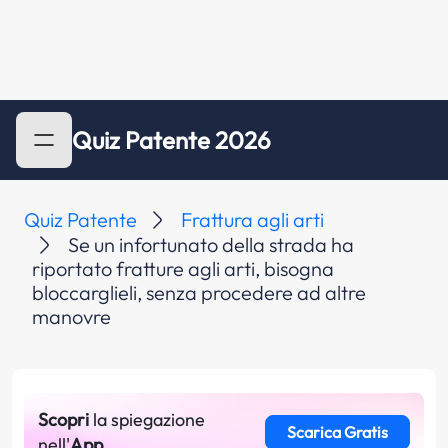
Quiz Patente 2026
Quiz Patente
Frattura agli arti
Se un infortunato della strada ha
riportato fratture agli arti, bisogna
bloccarglieli, senza procedere ad altre
manovre
Scopri
la spiegazione
Scarica Gratis
nell'
App