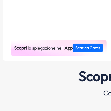
Scopri
la spiegazione nell'
App
Scarica Gratis
Scopr
Co