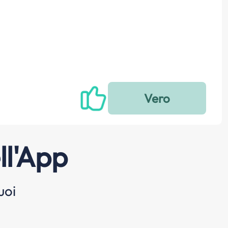
ll'App
uoi