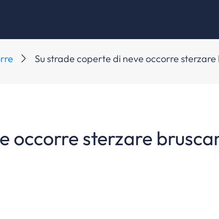
orre
Su strade coperte di neve occorre sterzare 
ve occorre sterzare brusca