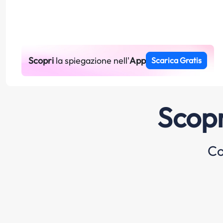
Scopri
la spiegazione nell'
App
Scarica Gratis
Scopr
Co