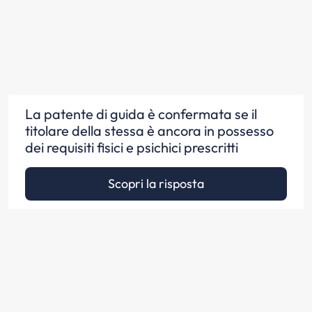
La patente di guida è confermata se il
titolare della stessa è ancora in possesso
dei requisiti fisici e psichici prescritti
Scopri la risposta
La patente di guida è confermata dal
Ministero delle infrastrutture e dei trasporti
a seguito di accertamento di idoneità
psicofisica svolto da un medico autorizzato