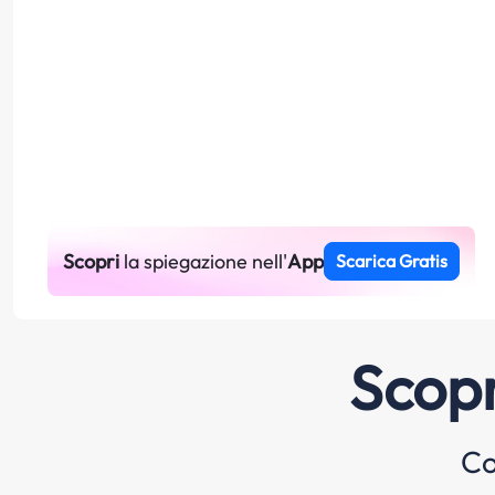
Scopri
la spiegazione nell'
App
Scarica Gratis
Scopr
Co