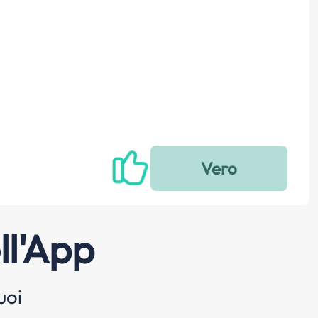
ll'App
uoi