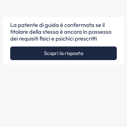
La patente di guida è confermata se il
titolare della stessa è ancora in possesso
dei requisiti fisici e psichici prescritti
Scopri la risposta
La patente di guida è confermata dal
Ministero delle infrastrutture e dei trasporti
a seguito di accertamento di idoneità
psicofisica svolto da un medico autorizzato
Scopri la risposta