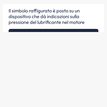
Il simbolo raffigurato è posto su un
dispositivo che dà indicazioni sulla
pressione del lubrificante nel motore
Scopri la risposta
Il simbolo raffigurato può essere posto su
una spia a luce rossa
Scopri la risposta
Una spia di colore rosso contrassegnata
dal simbolo di figura, se spenta durante la